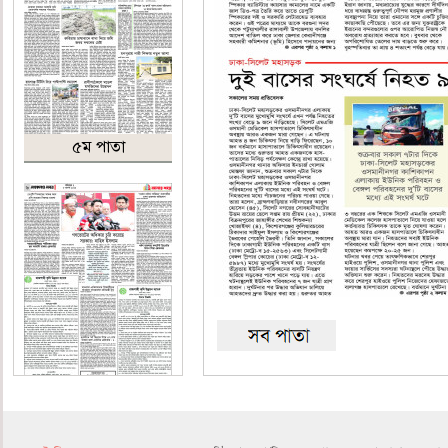
৫ম পাতা
৬ষ্ঠ পাতা