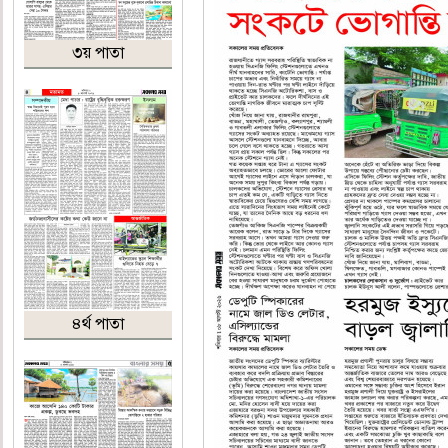
৩য় পাতা
৪র্থ পাতা