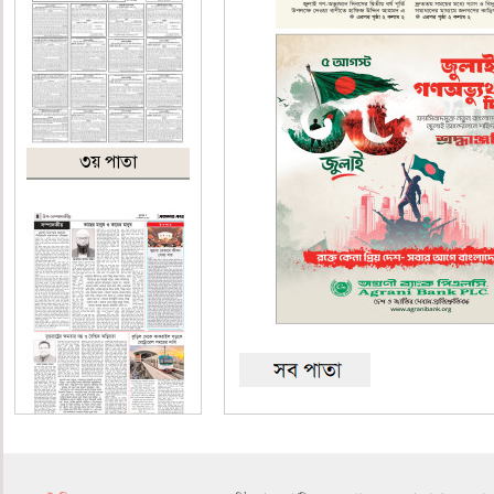
৩য় পাতা
৪র্থ পাতা