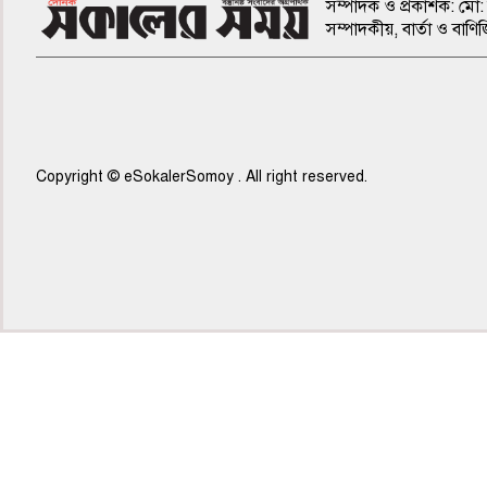
সম্পাদক ও প্রকাশক: মো: 
সম্পাদকীয়, বার্তা ও ব
Copyright © eSokalerSomoy . All right reserved.
৫ম পাতা