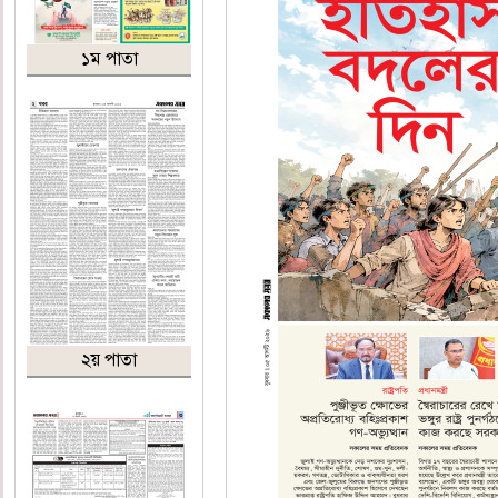
১ম পাতা
২য় পাতা