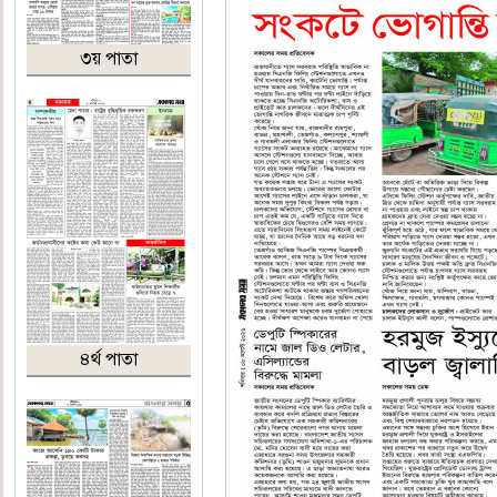
৩য় পাতা
৪র্থ পাতা