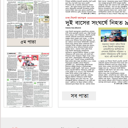
৫ম পাতা
৬ষ্ঠ পাতা