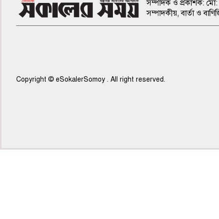
সম্পাদক ও প্রকাশক: মো: 
সম্পাদকীয়, বার্তা ও ব
Copyright © eSokalerSomoy . All right reserved.
৫ম পাতা