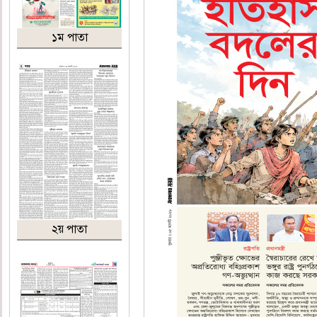
১ম পাতা
২য় পাতা