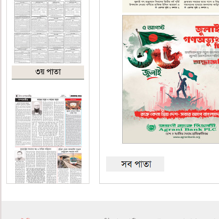
৩য় পাতা
৪র্থ পাতা