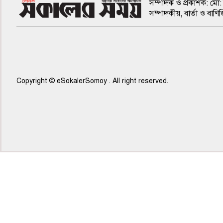
সম্পাদক ও প্রকাশক: মো: 
সম্পাদকীয়, বার্তা ও ব
Copyright © eSokalerSomoy . All right reserved.
৫ম পাতা