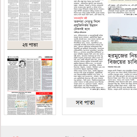
২য় পাতা
৪র্থ পাতা