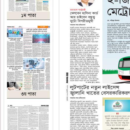
১ম পাতা
৩য় পাতা