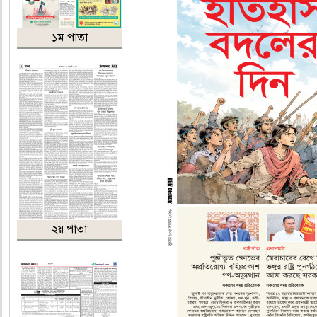
১ম পাতা
২য় পাতা