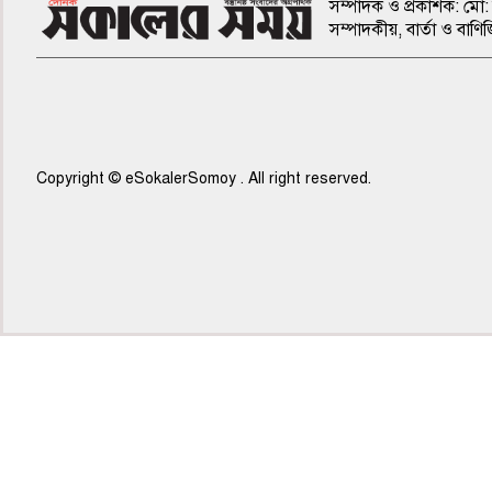
সম্পাদক ও প্রকাশক: মো: 
সম্পাদকীয়, বার্তা ও ব
Copyright © eSokalerSomoy . All right reserved.
৫ম পাতা