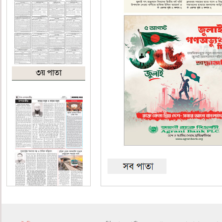
৩য় পাতা
৪র্থ পাতা