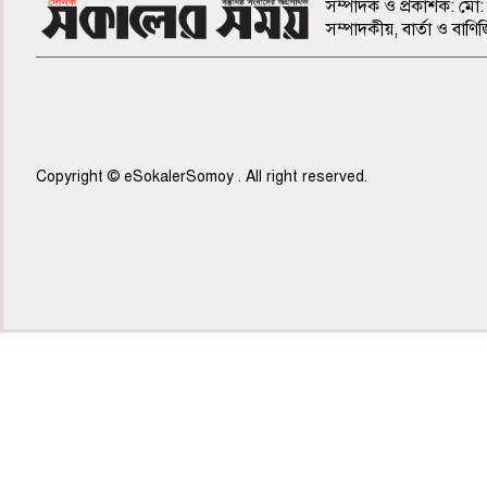
সম্পাদক ও প্রকাশক: মো: 
সম্পাদকীয়, বার্তা ও ব
Copyright © eSokalerSomoy . All right reserved.
৫ম পাতা