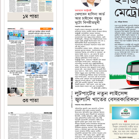
১ম পাতা
৩য় পাতা