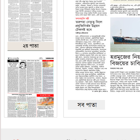
২য় পাতা
৪র্থ পাতা