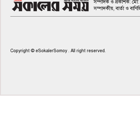
সম্পাদক ও প্রকাশক: মো: 
সম্পাদকীয়, বার্তা ও ব
Copyright © eSokalerSomoy . All right reserved.
৫ম পাতা