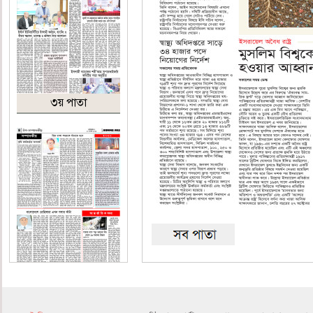
৩য় পাতা
৪র্থ পাতা