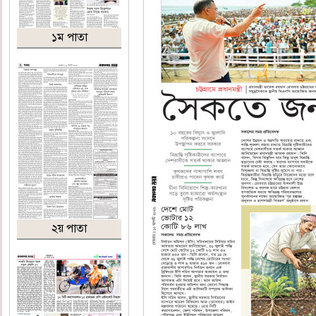
১ম পাতা
২য় পাতা