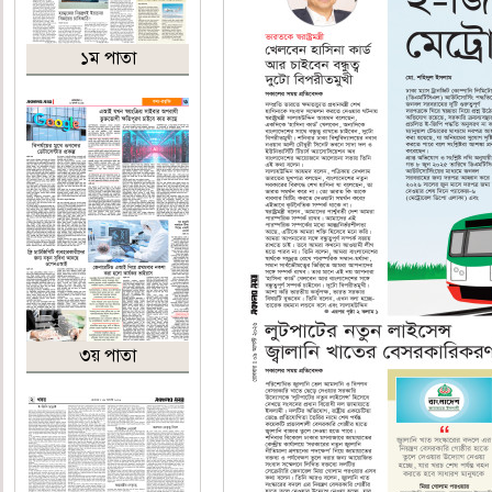
১ম পাতা
৩য় পাতা