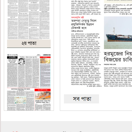
২য় পাতা
৪র্থ পাতা