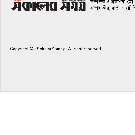
সম্পাদক ও প্রকাশক: মো: 
সম্পাদকীয়, বার্তা ও ব
Copyright © eSokalerSomoy . All right reserved.
৫ম পাতা