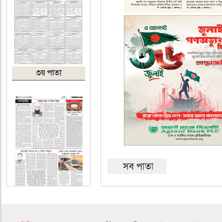
৩য় পাতা
৪র্থ পাতা