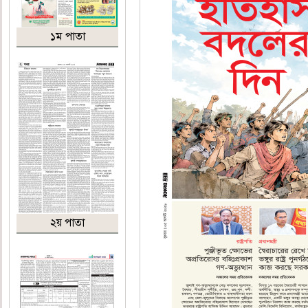
১ম পাতা
২য় পাতা