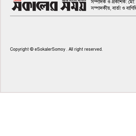
সম্পাদক ও প্রকাশক: মো: 
সম্পাদকীয়, বার্তা ও ব
Copyright © eSokalerSomoy . All right reserved.
৫ম পাতা