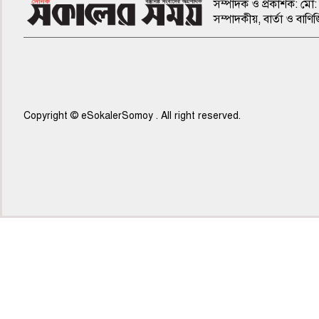
সম্পাদক ও প্রকাশক: মো: 
সম্পাদকীয়, বার্তা ও ব
Copyright © eSokalerSomoy . All right reserved.
৫ম পাতা