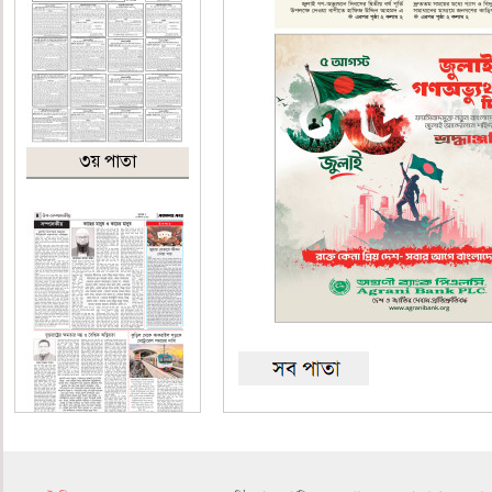
৩য় পাতা
৪র্থ পাতা