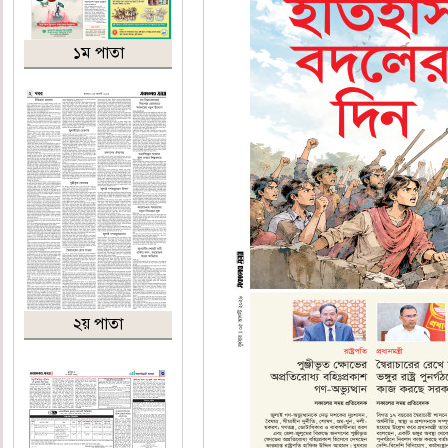
১ম পাতা
২য় পাতা