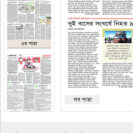
৫ম পাতা
৬ষ্ঠ পাতা