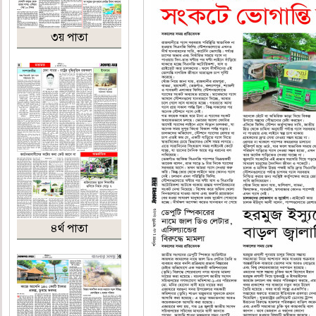
৩য় পাতা
৪র্থ পাতা