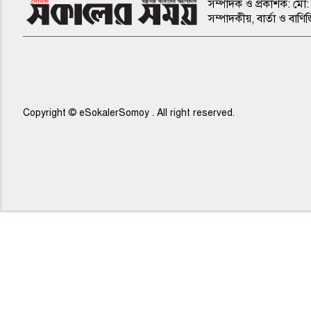
সম্পাদক ও প্রকাশক: মো: 
সম্পাদকীয়, বার্তা ও ব
Copyright © eSokalerSomoy . All right reserved.
৫ম পাতা