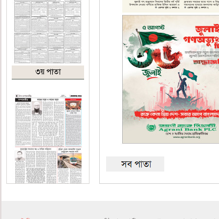
৩য় পাতা
৪র্থ পাতা