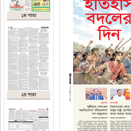
১ম পাতা
২য় পাতা