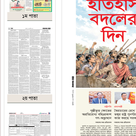
১ম পাতা
২য় পাতা