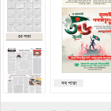
৩য় পাতা
৪র্থ পাতা