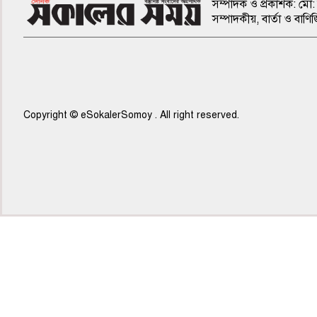
সম্পাদক ও প্রকাশক: মো: 
সম্পাদকীয়, বার্তা ও ব
Copyright © eSokalerSomoy . All right reserved.
৫ম পাতা