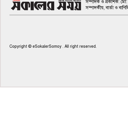
সম্পাদক ও প্রকাশক: মো: 
সম্পাদকীয়, বার্তা ও ব
Copyright © eSokalerSomoy . All right reserved.
৫ম পাতা