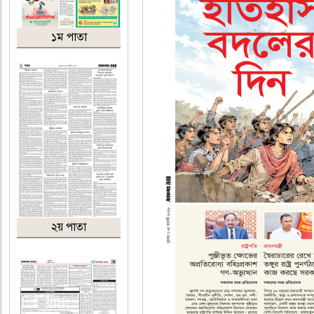
১ম পাতা
২য় পাতা