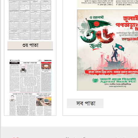
৩য় পাতা
৪র্থ পাতা