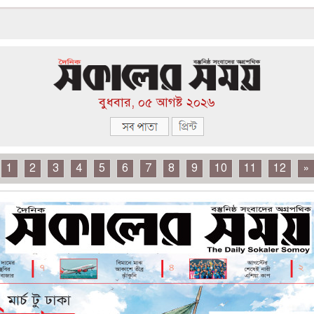
বুধবার, ০৫ আগষ্ট ২০২৬
1
2
3
4
5
6
7
8
9
10
11
12
»