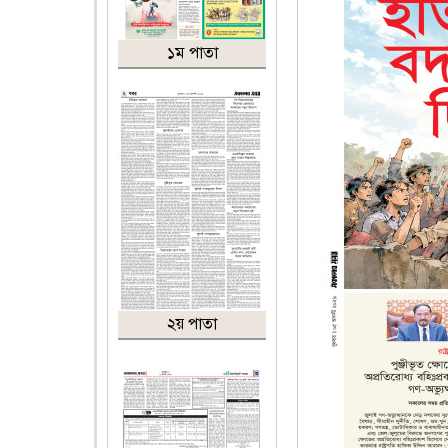
১ম পাতা
২য় পাতা