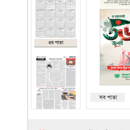
৩য় পাতা
৪র্থ পাতা