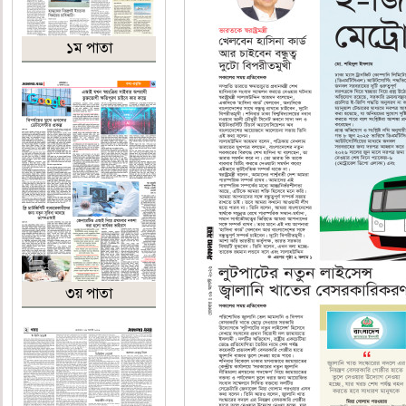
১ম পাতা
৩য় পাতা