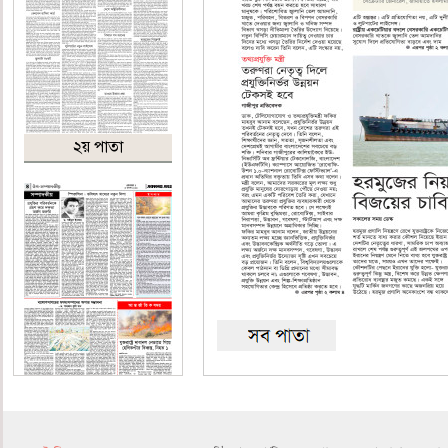
২য় পাতা
৪র্থ পাতা