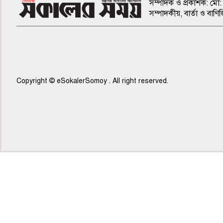
সম্পাদক ও প্রকাশক: মো: 
সম্পাদকীয়, বার্তা ও ব
Copyright © eSokalerSomoy . All right reserved.
৫ম পাতা