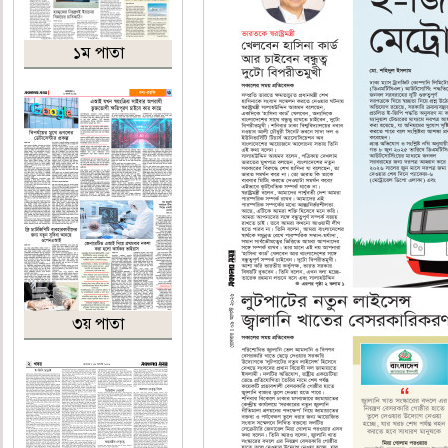
১ম পাতা
৩য় পাতা