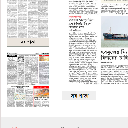
২য় পাতা
৪র্থ পাতা