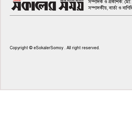
সম্পাদক ও প্রকাশক: মো: 
সম্পাদকীয়, বার্তা ও ব
Copyright © eSokalerSomoy . All right reserved.
৫ম পাতা