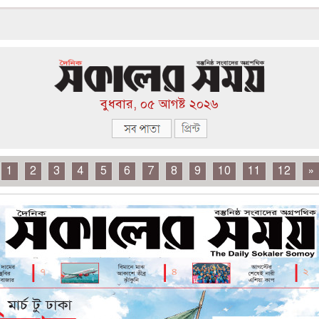
বুধবার, ০৫ আগষ্ট ২০২৬
1
2
3
4
5
6
7
8
9
10
11
12
»