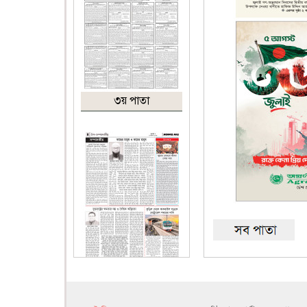
৩য় পাতা
৪র্থ পাতা