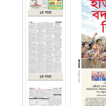
১ম পাতা
২য় পাতা