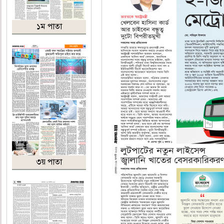
১ম পাতা
৩য় পাতা