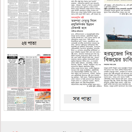
২য় পাতা
৪র্থ পাতা