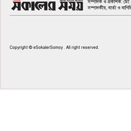
সম্পাদক ও প্রকাশক: মো: 
সম্পাদকীয়, বার্তা ও ব
Copyright © eSokalerSomoy . All right reserved.
৫ম পাতা