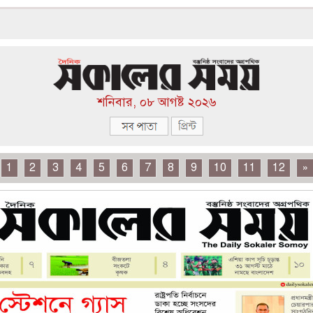
শনিবার, ০৮ আগষ্ট ২০২৬
1
2
3
4
5
6
7
8
9
10
11
12
»