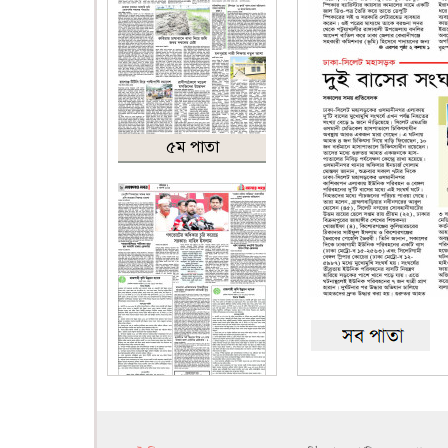
৫ম পাতা
৬ষ্ঠ পাতা