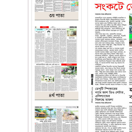
৩য় পাতা
৪র্থ পাতা