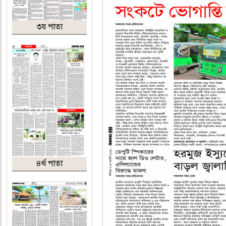
৩য় পাতা
৪র্থ পাতা