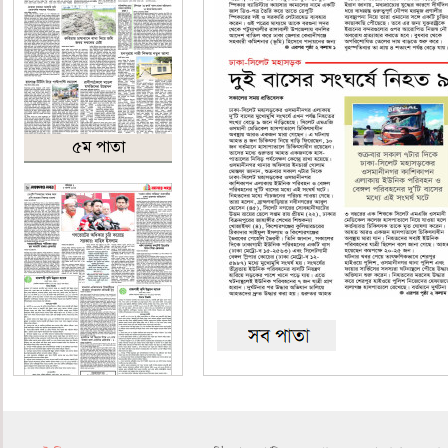
৫ম পাতা
৬ষ্ঠ পাতা