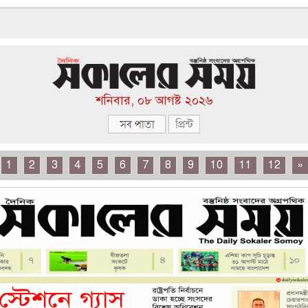
শনিবার, ০৮ আগষ্ট ২০২৬
1
2
3
4
5
6
7
8
9
10
11
12
»