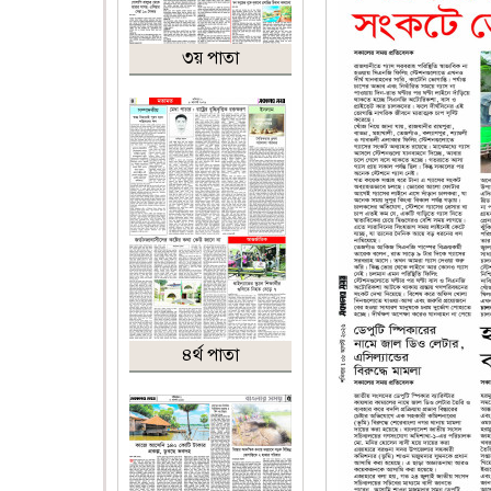
৩য় পাতা
৪র্থ পাতা