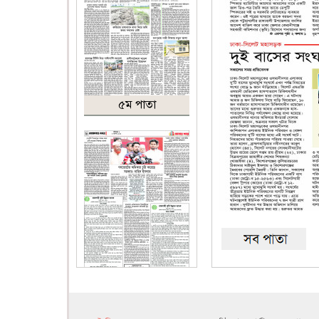
৫ম পাতা
৬ষ্ঠ পাতা