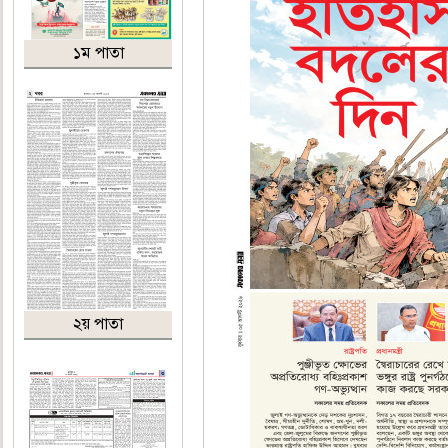
১ম পাতা
২য় পাতা