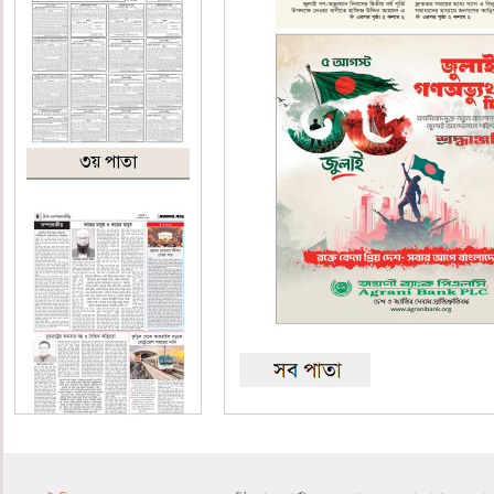
৩য় পাতা
৪র্থ পাতা