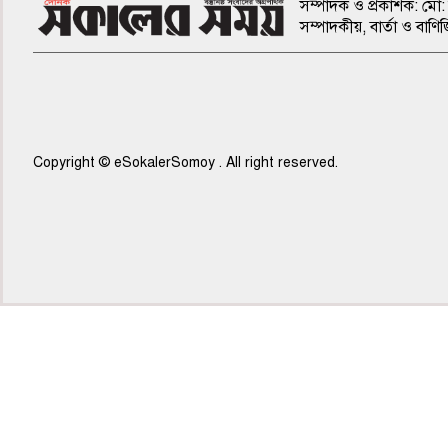
সম্পাদক ও প্রকাশক: মো: 
সম্পাদকীয়, বার্তা ও ব
Copyright © eSokalerSomoy . All right reserved.
৫ম পাতা