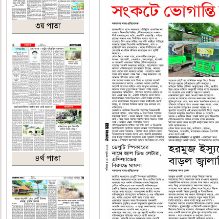
৩য় পাতা
৪র্থ পাতা