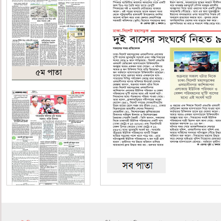
৫ম পাতা
৬ষ্ঠ পাতা