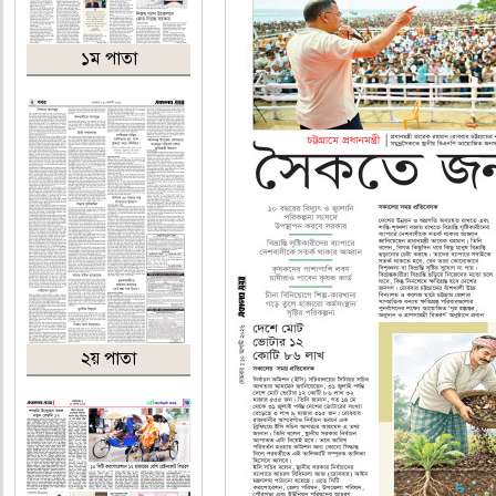
১ম পাতা
২য় পাতা