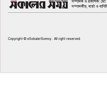
সম্পাদক ও প্রকাশক: মো: 
সম্পাদকীয়, বার্তা ও ব
Copyright © eSokalerSomoy . All right reserved.
৫ম পাতা