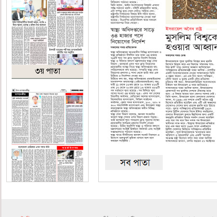
৩য় পাতা
৪র্থ পাতা