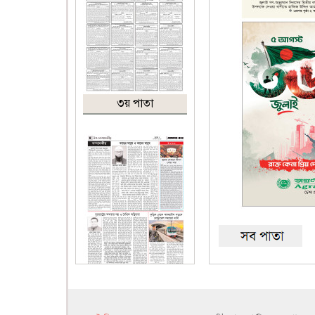
৩য় পাতা
৪র্থ পাতা