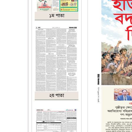
১ম পাতা
২য় পাতা