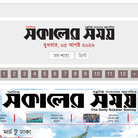
বুধবার, ০৫ আগষ্ট ২০২৬
1
2
3
4
5
6
7
8
9
10
11
12
»