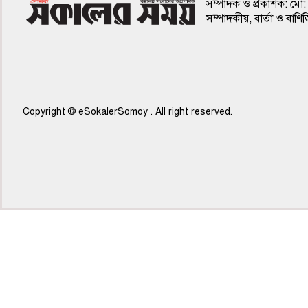
সম্পাদক ও প্রকাশক: মো: 
সম্পাদকীয়, বার্তা ও ব
Copyright © eSokalerSomoy . All right reserved.
৫ম পাতা