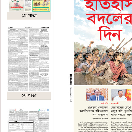
১ম পাতা
২য় পাতা