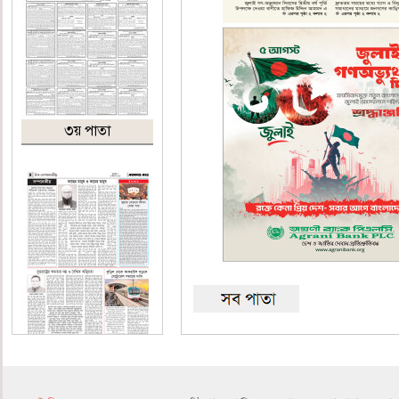
৩য় পাতা
৪র্থ পাতা